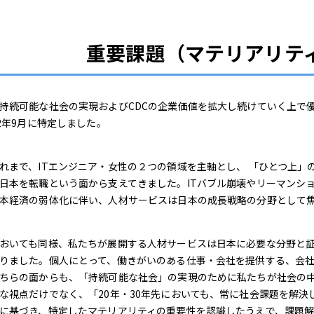
重要課題（マテリアリテ
続可能な社会の実現およびCDCの企業価値を拡大し続けていく上で優
22年9月に特定しました。
まで、ITエンジニア・女性の２つの領域を主軸とし、 「ひとつ上」
日本を転職という面から支えてきました。ITバブル崩壊やリーマンシ
本経済の弱体化に伴い、人材サービスは日本の成長戦略の分野として
おいても同様、私たちが展開する人材サービスは日本に必要な分野と証
りました。個人にとって、働きがいのある仕事・会社を提供する、会
ちらの面からも、「持続可能な社会」の実現のために私たちが社会の中
な視点だけでなく、「20年・30年先においても、常に社会課題を解
に基づき、特定したマテリアリティの重要性を認識したうえで、課題