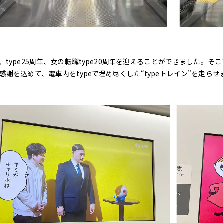
、type25周年、女の転職type20周年を迎えることができました。そ
感謝を込めて、電車内をtypeで埋め尽くした“typeトレイン”を走らせ