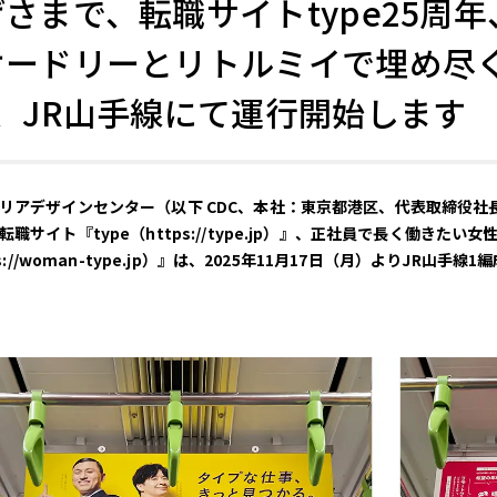
さまで、転職サイトtype25周年、
ードリーとリトルミイで埋め尽くし
、JR山手線にて運行開始します
リアデザインセンター（以下 CDC、本社：東京都港区、代表取締役社
職サイト『type（https://type.jp）』、正社員で長く働きた
tps://woman-type.jp）』は、2025年11月17日（月）よりJR山