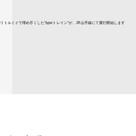
とリトルミイで埋め尽くした“typeトレイン”が、JR山手線にて運行開始します